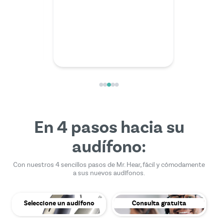
extraord
compete
En 4 pasos hacia su
audífono:
Con nuestros 4 sencillos pasos de Mr. Hear, fácil y cómodamente
a sus nuevos audífonos.
Seleccione un audífono
Consulta gratuita