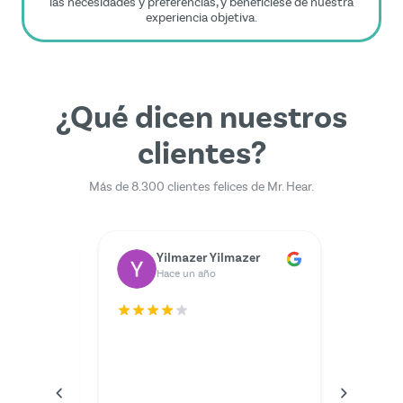
las necesidades y preferencias, y benefíciese de nuestra
experiencia objetiva.
¿Qué dicen nuestros
clientes?
Más de 8.300 clientes felices de Mr. Hear.
Dr. Rainer Zimmermann
Yilmazer Yilmazer
M
Hace un año
H
.
El servic
podría h
El exper
videolla