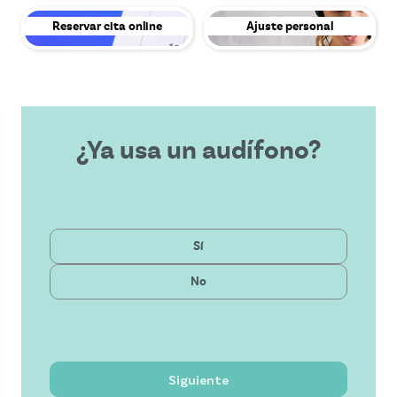
Reservar cita online
Ajuste personal
¿Ya usa un audífono?
Sí
Privado
Última tecnología
No
Público
Solución asequible
Servicio excepcional
Siguiente