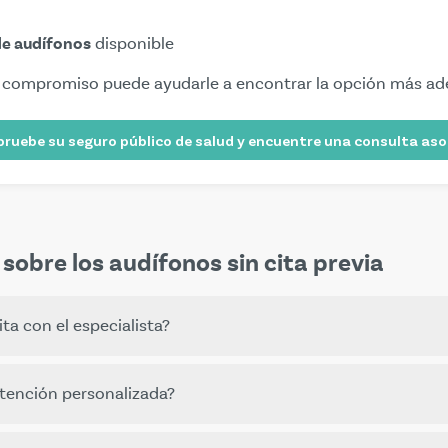
de audífonos
disponible
in compromiso puede ayudarle a encontrar la opción más a
uebe su seguro público de salud y encuentre una consulta as
sobre los audífonos sin cita previa
ta con el especialista?
 la prescripción de un especialista en otorrinolaringología
n atención personalizada?