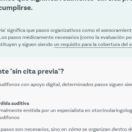
cumplirse.
via" significa que pasos organizativos como el asesoramiento,
. Los pasos médicamente necesarios (como la evaluación por
ustituyen y siguen siendo
un requisito para la cobertura del 
te "sin cita previa"?
udífonos con apoyo digital, determinados pasos siguen sie
rdida auditiva
rmalmente emitida por un especialista en otorrinolaringolog
audífonos
pasos son necesarios, sino en
cómo
se organizan dentro d