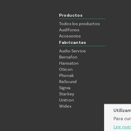
Productos
Todos los productos
Audífonos
Accesorios
Fabricantes
Audio Service
Bernafon
Hansaton
Oticon
Phonak
ReSound
Signia
Starkey
Unitron
Widex
Utiliza
Para cum
Lee nues