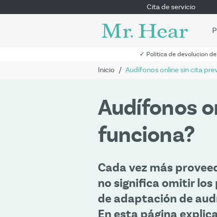
Cita de servicio
P
✓ Politica de devolucion de
Inicio
/
Audífonos online sin cita pre
Audífonos on
funciona?
Cada vez más proveedo
no significa omitir lo
de adaptación de aud
En esta página explica