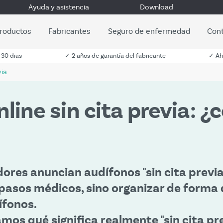
Ayuda y asistencia
Download
roductos
Fabricantes
Seguro de enfermedad
Con
 30 dias
✓ 2 años de garantía del fabricante
✓ Ah
via
line sin cita previa: 
res anuncian audífonos "sin cita previa
s pasos médicos, sino organizar de forma 
ífonos.
mos qué significa realmente "sin cita prev