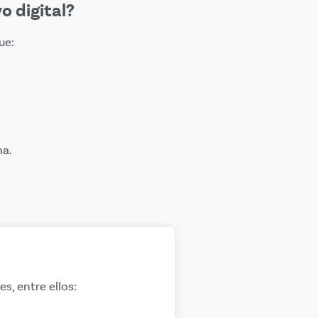
o digital?
ue:
na.
, entre ellos: