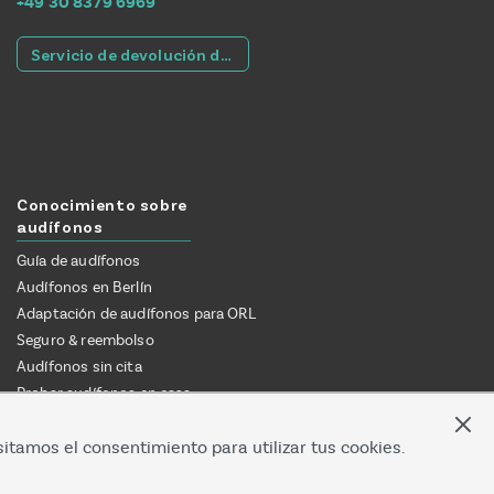
+49 30 8379 6969
Servicio de devolución de llamada
Conocimiento sobre
audífonos
Guía de audífonos
Audífonos en Berlín
Adaptación de audífonos para ORL
Seguro & reembolso
Audífonos sin cita
Probar audífonos en casa
Online vs. audioprotesista
sitamos el consentimiento para utilizar tus cookies.
Adaptación de audífonos a través de
consulta ORL