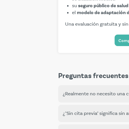
su
seguro público de salud
el
modelo de adaptación 
Una evaluación gratuita y s
Compr
Preguntas frecuentes 
¿Realmente no necesito una ci
No. Las evaluaciones médicas y
¿"Sin cita previa" significa si