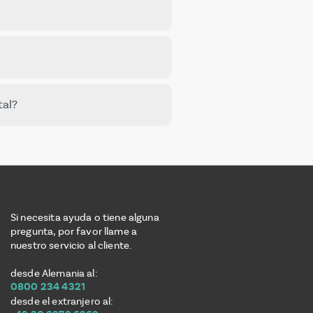
uro público de salud y del
tal?
n el especialista en
 fino. Si elige el proceso
 en el mismo lugar. En
tradicional con varias citas
Si necesita ayuda o tiene alguna
pregunta, por favor llame a
nuestro servicio al cliente.
desde Alemania al:
0800 234 4321
desde el extranjero al: