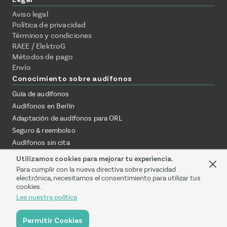
Aviso legal
Política de privacidad
Términos y condiciones
RAEE / ElektroG
Métodos de pago
Envío
Conocimiento sobre audífonos
Guía de audífonos
Audífonos en Berlín
Adaptación de audífonos para ORL
Seguro & reembolso
Audífonos sin cita
Probar audífonos en casa
Utilizamos cookies para mejorar tu experiencia.
Online vs. audioprotesista
Para cumplir con la nueva directiva sobre privacidad
electrónica, necesitamos el consentimiento para utilizar tus
Adaptación de audífonos a través de consulta ORL
cookies.
Lee nuestra política
Proveedor de servicios preacreditado
© Mr. Hear UG | 2026
Permitir Cookies