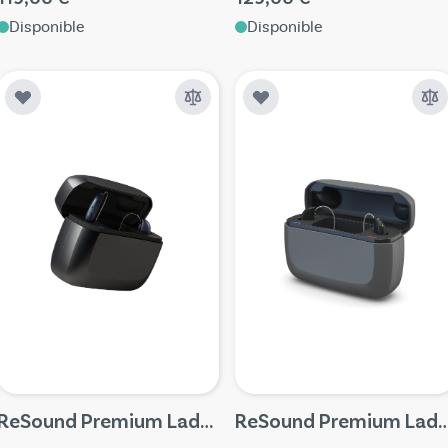
Disponible
Disponible
ReSound Premium Ladestation pour Nexia et Vivia microRIC (Inlay 8)
ReSound Premium Ladestation pour Savi miniR