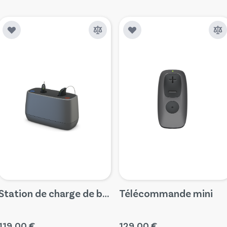
Station de charge de bureau ReSound pour Nexia et Vivia microRIC (Inlay 8)
Télécommande mini
119,00 €
129,00 €