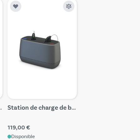
ReSound pour Key
Station de charge de bureau ReSound pour Savi miniRIE (Inlay 9)
119,00 €
Disponible