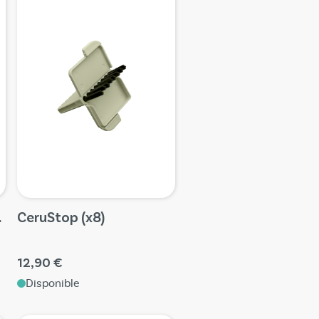
 de 8
CeruStop (x8)
12,90 €
Disponible