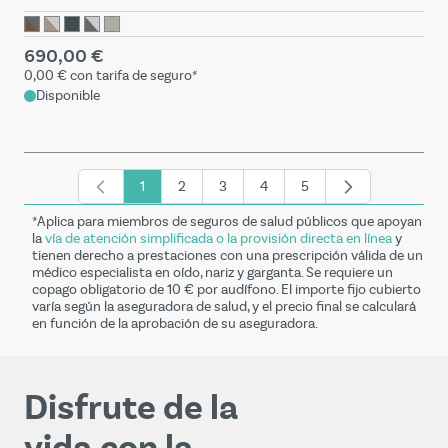
690,00 €
0,00 €
con tarifa de seguro*
Disponible
1
2
3
4
5
Actualmente estás leyendo página
Página
Página
Página
Página
*Aplica para miembros de seguros de salud públicos que apoyan
la
vía de atención simplificada o la provisión directa en línea
y
tienen derecho a prestaciones con una prescripción válida de un
médico especialista en oído, nariz y garganta. Se requiere un
copago obligatorio de 10 € por audífono. El importe fijo cubierto
varía según la aseguradora de salud, y el precio final se calculará
en función de la aprobación de su aseguradora.
Disfrute de la
vida con la