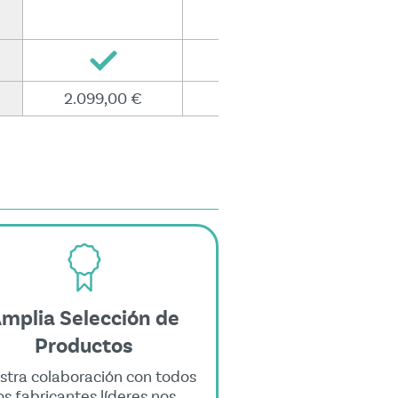
2.099,00 €
2.199,00 €
2
mplia Selección de
Productos
stra colaboración con todos
os fabricantes líderes nos