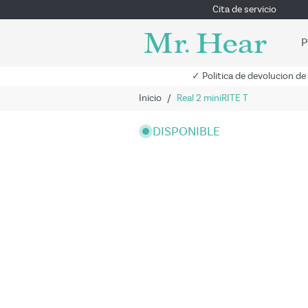
Cita de servicio
P
✓ Politica de devolucion de
Inicio
/
Real 2 miniRITE T
DISPONIBLE