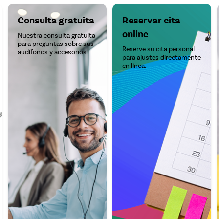
Consulta gratuita
Reservar cita
online
Nuestra consulta gratuita
para preguntas sobre sus
Reserve su cita personal
audífonos y accesorios.
para ajustes directamente
en línea.