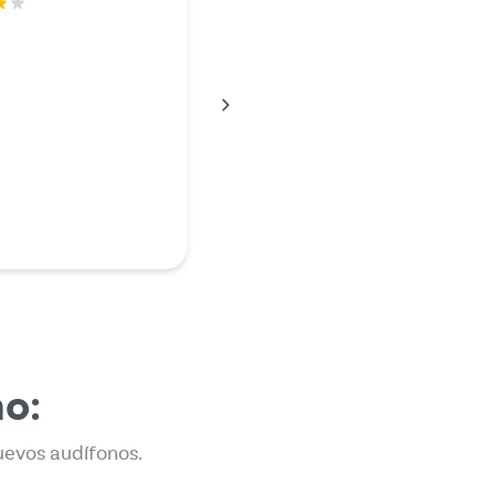
unadamente, mi
dejó de funcionar y
ue pagarle una fortuna a
o de sonido, así que
é un poco en internet y
a Mr. Hear. Tuve que
nos de lo que me había
 t…
en
no:
uevos audífonos.