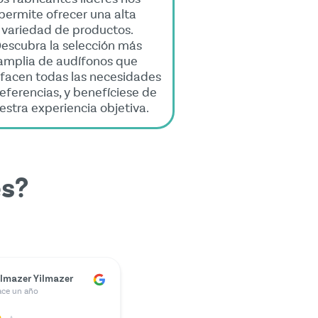
permite ofrecer una alta
variedad de productos.
escubra la selección más
amplia de audífonos que
sfacen todas las necesidades
referencias, y benefíciese de
estra experiencia objetiva.
es?
ünter Kunze
ace un año