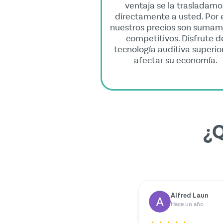
ventaja se la trasladamo
directamente a usted. Por 
nuestros precios son suma
competitivos. Disfrute d
tecnología auditiva superior
afectar su economía.
¿Q
Dr. Rainer Zimmermann
Yilmazer Yilmaz
Hace un año
Hace un año