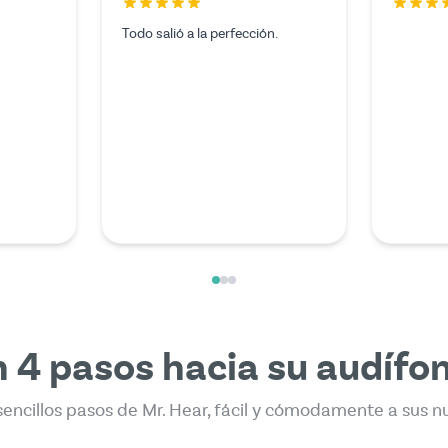
El servicio fue excepcional y no
Desafort
podría haber pedido nada mejor.
cargador 
El experto que me atendió por
tendría q
videollamada fue
mi técnic
extraordinariamente amable y
investigu
competente.
encontré 
pagar me
dicho mi
Mehr les
 4 pasos hacia su audífo
sencillos pasos de Mr. Hear, fácil y cómodamente a sus n