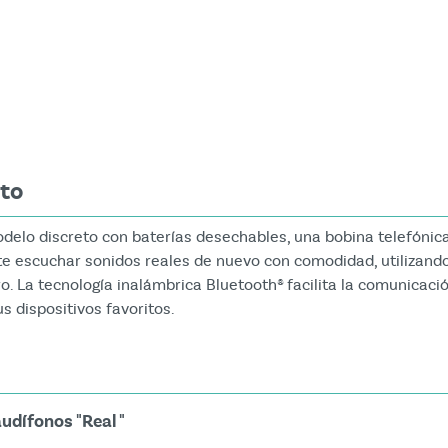
mage
cto
odelo discreto con baterías desechables, una bobina telefónic
te escuchar sonidos reales de nuevo con comodidad, utilizand
o. La tecnología inalámbrica Bluetooth® facilita la comunicaci
s dispositivos favoritos.
udífonos "Real "