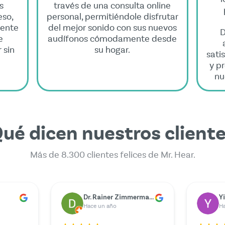
s
través de una consulta online
eso,
personal, permitiéndole disfrutar
mente
del mejor sonido con sus nuevos
D
e
audífonos cómodamente desde
 sin
su hogar.
sati
y p
nu
ué dicen nuestros client
Más de 8.300 clientes felices de Mr. Hear.
er
Marie Berger
G
Hace un año
H