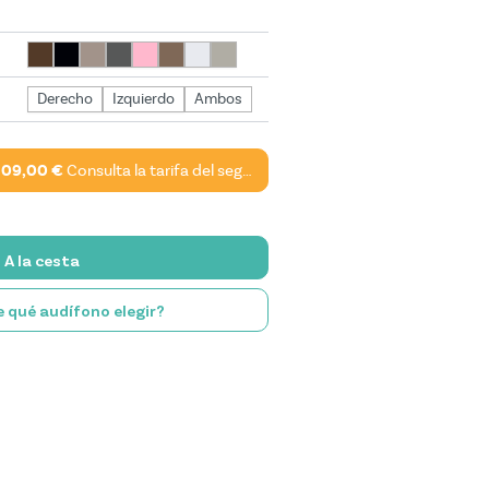
Derecho
Izquierdo
Ambos
209,00 €
Consulta la tarifa del seguro*
A la cesta
 qué audífono elegir?