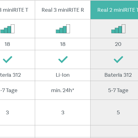
3 miniRITE T
Real 3 miniRITE R
Real 2 miniRITE 
18
18
20
tería 312
Li-Ion
Batería 312
-7 Tage
min. 24h*
5-7 Tage
3
3
5