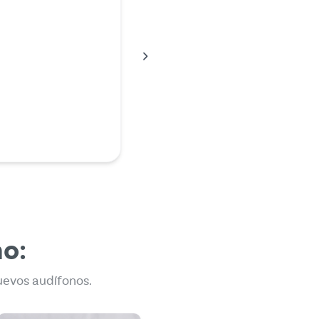
unadamente, mi
dejó de funcionar y
que pagar una gran
de dinero a mi técnico
 así que investigué un
nternet y encontré al Sr.
ve que pagar menos de lo
ha…
en
no:
uevos audífonos.