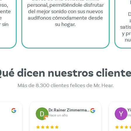
eso,
personal, permitiéndole disfrutar
mente
del mejor sonido con sus nuevos
D
e
audífonos cómodamente desde
 sin
su hogar.
sati
y p
nu
ué dicen nuestros client
Más de 8.300 clientes felices de Mr. Hear.
er
Marie Berger
G
Hace un año
H