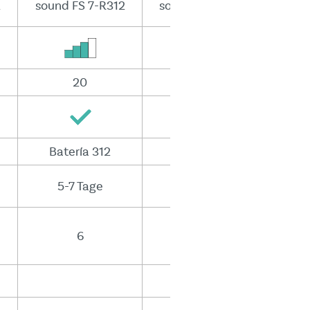
2
sound FS 7-R312
sound FS 9-R312
20
20
Batería 312
Batería 312
5-7 Tage
5-7 Tage
6
8