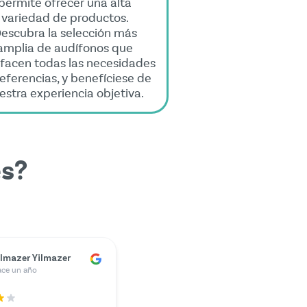
permite ofrecer una alta
variedad de productos.
escubra la selección más
amplia de audífonos que
sfacen todas las necesidades
referencias, y benefíciese de
estra experiencia objetiva.
es?
ünter Kunze
ace un año