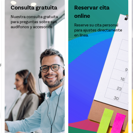
Consulta gratuita
Reservar cita
online
Nuestra consulta gratuita
para preguntas sobre sus
Reserve su cita personal
audífonos y accesorios.
para ajustes directamente
en línea.