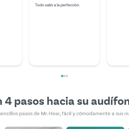
El servicio fue excepcional y no
Desafort
podría haber pedido nada mejor.
cargador 
El experto que me atendió por
tendría 
videollamada fue
cantidad 
extraordinariamente amable y
acústico,
competente.
poco en I
Hear. Tu
que me 
Mehr les
 4 pasos hacia su audífo
sencillos pasos de Mr. Hear, fácil y cómodamente a sus n