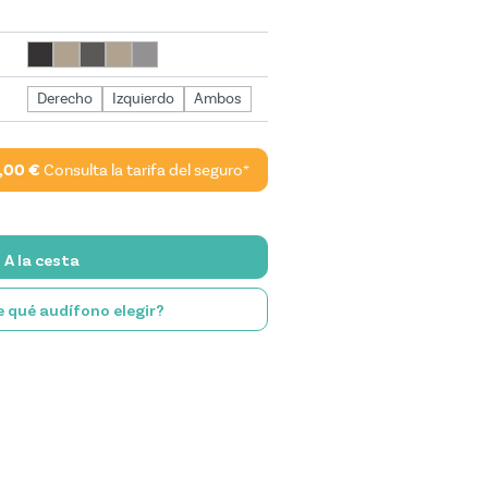
Derecho
Izquierdo
Ambos
,00 €
Consulta la tarifa del seguro*
A la cesta
 qué audífono elegir?