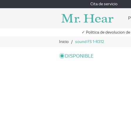
Cita de servicio
P
✓ Politica de devolucion de
Inicio
/
sound FS 1-R312
DISPONIBLE