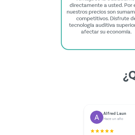
directamente a usted. Por 
nuestros precios son suma
competitivos. Disfrute d
tecnología auditiva superior
afectar su economía.
¿Q
Dr. Rainer Zimmermann
Yilmazer Yilmaz
Hace un año
Hace un año