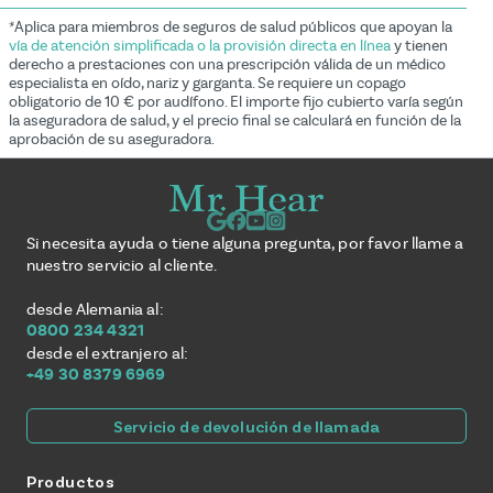
*Aplica para miembros de seguros de salud públicos que apoyan la
vía de atención simplificada o la provisión directa en línea
y tienen
derecho a prestaciones con una prescripción válida de un médico
especialista en oído, nariz y garganta. Se requiere un copago
obligatorio de 10 € por audífono. El importe fijo cubierto varía según
la aseguradora de salud, y el precio final se calculará en función de la
aprobación de su aseguradora.
Si necesita ayuda o tiene alguna pregunta, por favor llame a
nuestro servicio al cliente.
desde Alemania al:
0800 234 4321
desde el extranjero al:
+49 30 8379 6969
Servicio de devolución de llamada
Productos