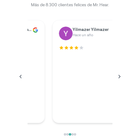
Más de 8.300 clientes felices de Mr. Hear.
Dr. Rainer Zimmermann
Yilmazer Yilmazer
M
Hace un año
H
.
El servic
podría h
El exper
videolla
extraord
compete