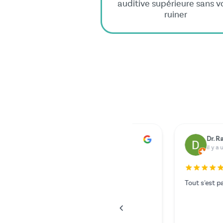
auditive supérieure sans v
ruiner
Dr. Rainer Zimmermann
Yilmazer Yilmaz
il y a un an
il y a un an
Tout s'est parfaitement déroulé.