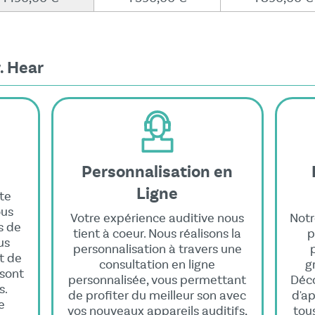
. Hear
Personnalisation en
Ligne
te
ous
Votre expérience auditive nous
Notr
s de
tient à coeur. Nous réalisons la
p
us
personnalisation à travers une
t de
consultation en ligne
g
 sont
personnalisée, vous permettant
Déco
s.
de profiter du meilleur son avec
d'ap
e
vos nouveaux appareils auditifs,
tou