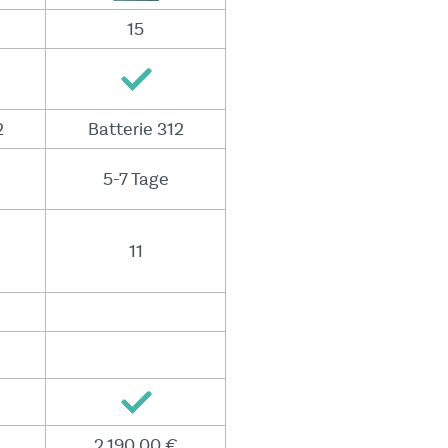
15
2
Batterie 312
5-7 Tage
11
2 190,00 €