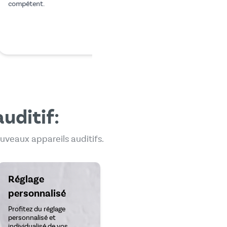
rches sur Internet et je
é sur Mr. Hear. J'ai payé
er que ce que…
en
uditif:
uveaux appareils auditifs.
Réglage
personnalisé
Profitez du réglage
personnalisé et
individualisé de vos