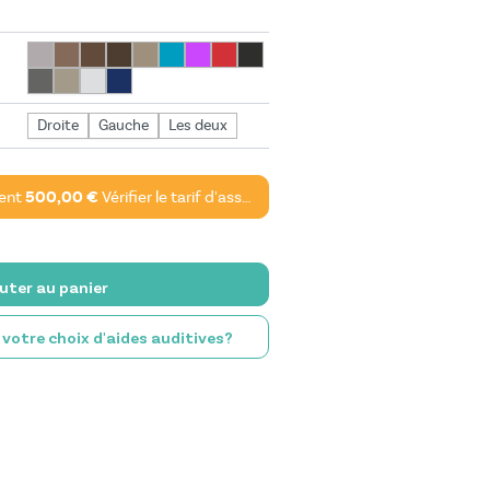
Droite
Gauche
Les deux
ent
500,00 €
Vérifier le tarif d'assurance*
uter au panier
e votre choix d'aides auditives?