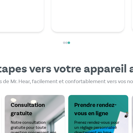
compétent.
des reche
suis tomb
moins ch
Mehr les
tapes vers votre appareil a
 de Mr. Hear, facilement et confortablement vers vos no
Consultation
Prendre rendez-
gratuite
vous en ligne
Notre consultation
Prenez rendez-vous pour
gratuite pour toute
un réglage personnalisé
question concernant vos
directement en ligne.