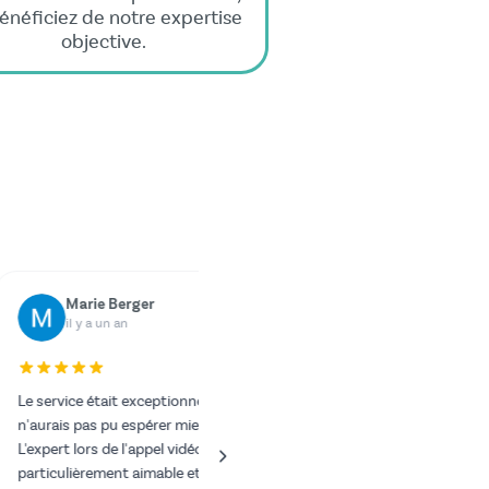
énéficiez de notre expertise
objective.
ünter Kunze
 y a un an
eusement, mon chargeur
e fonctionner et j'aurais
 une somme exorbitante
usticien. J'ai donc fait