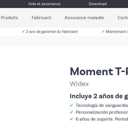
Aide et assistance
Download
Produits
Fabricant
Assurance maladie
Cont
✓ 2 ans de garantie du fabricant
✓ Maintenant a
Moment T-R
Widex
Incluye 2 años de g
✔
Tecnología de vanguardia
✔
Personalización profesio
✔
6 años de soporte. Perío