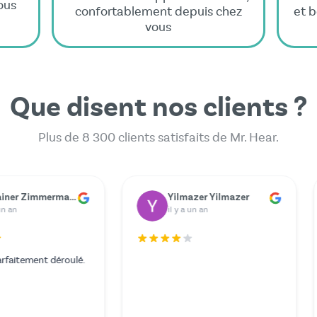
ous
confortablement depuis chez
et b
vous
Que disent nos clients ?
Plus de 8 300 clients satisfaits de Mr. Hear.
er
Marie Berger
G
il y a un an
il
Le service était exceptionnel et je
Malheur
n'aurais pas pu espérer mieux.
a cessé d
L'expert lors de l'appel vidéo était
dû payer
particulièrement aimable et
à mon aco