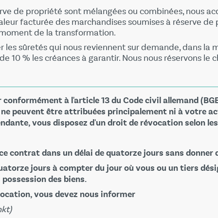
serve de propriété sont mélangées ou combinées, nous a
valeur facturée des marchandises soumises à réserve de 
u moment de la transformation.
r les sûretés qui nous reviennent sur demande, dans la m
e 10 % les créances à garantir. Nous nous réservons le ch
onformément à l'article 13 du Code civil allemand (BGB)
i ne peuvent être attribuées principalement ni à votre a
endante, vous disposez d'un droit de révocation selon le
 ce contrat dans un délai de quatorze jours sans donner 
uatorze jours à compter du jour où vous ou un tiers désig
s possession des biens.
vocation, vous devez nous informer
kt)