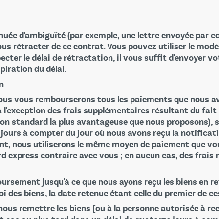
uée d'ambiguïté (par exemple, une lettre envoyée par cou
us rétracter de ce contrat. Vous pouvez utiliser le modè
ecter le délai de rétractation, il vous suffit d'envoyer vo
piration du délai.
n
nous vous rembourserons tous les paiements que nous av
(à l'exception des frais supplémentaires résultant du fa
ison standard la plus avantageuse que nous proposons), sa
 jours à compter du jour où nous avons reçu la notificat
t, nous utiliserons le même moyen de paiement que vous
rd express contraire avec vous ; en aucun cas, des frais 
rsement jusqu'à ce que nous ayons reçu les biens en re
i des biens, la date retenue étant celle du premier de ces
us remettre les biens [ou à la personne autorisée à recev