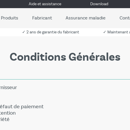
Aide et assistance
Download
Produits
Fabricant
Assurance maladie
Cont
✓ 2 ans de garantie du fabricant
✓ Maintenant a
Conditions Générales
rnisseur
défaut de paiement
tention
riété