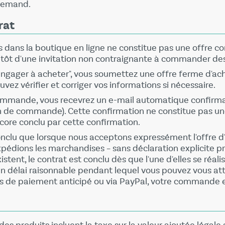
llemand.
rat
ts dans la boutique en ligne ne constitue pas une offre c
plutôt d'une invitation non contraignante à commander des
s'engager à acheter", vous soumettez une offre ferme d'ac
vez vérifier et corriger vos informations si nécessaire.
commande, vous recevrez un e-mail automatique confirm
de commande). Cette confirmation ne constitue pas une
ncore conclu par cette confirmation.
conclu que lorsque nous acceptons expressément l'offre d
dions les marchandises – sans déclaration explicite pré
istent, le contrat est conclu dès que l'une d'elles se réali
n délai raisonnable pendant lequel vous pouvez vous at
n cas de paiement anticipé ou via PayPal, votre command