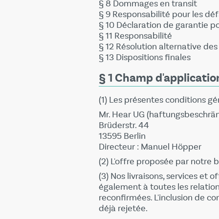
§ 8 Dommages en transit
§ 9 Responsabilité pour les dé
§ 10 Déclaration de garantie po
§ 11 Responsabilité
§ 12 Résolution alternative des 
§ 13 Dispositions finales
§ 1 Champ d'applicatio
(1) Les présentes conditions g
Mr. Hear UG (haftungsbeschrän
Brüderstr. 44
13595 Berlin
Directeur : Manuel Höpper
(2) L'offre proposée par notre
(3) Nos livraisons, services et
également à toutes les relatio
reconfirmées. L'inclusion de co
déjà rejetée.