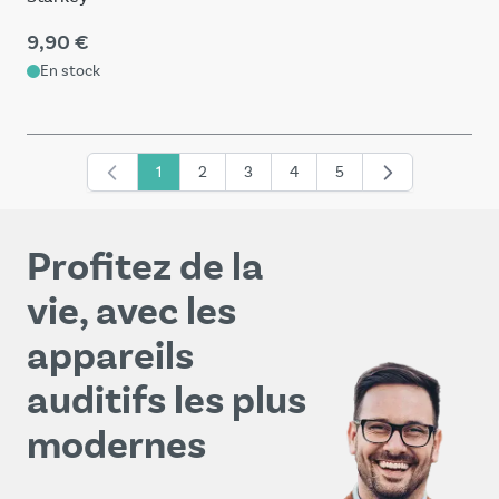
9,90 €
En stock
1
2
3
4
5
Vous lisez actuellement la page
Page
Page
Page
Page
Profitez de la
vie, avec les
appareils
auditifs les plus
modernes