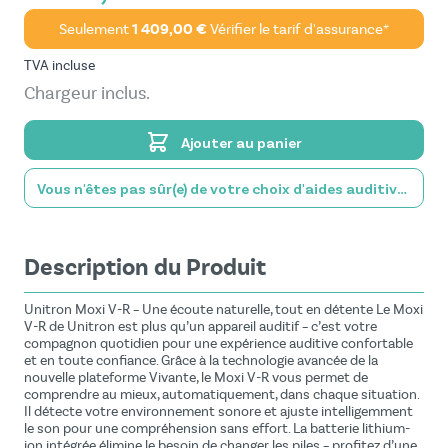
Seulement
1 409,00 €
Vérifier le tarif d'assurance*
TVA incluse
Chargeur inclus.
Ajouter au panier
Vous n'êtes pas sûr(e) de votre choix d'aides auditives?
Description du Produit
Unitron Moxi V-R – Une écoute naturelle, tout en détente Le Moxi
V-R de Unitron est plus qu’un appareil auditif – c’est votre
compagnon quotidien pour une expérience auditive confortable
et en toute confiance. Grâce à la technologie avancée de la
nouvelle plateforme Vivante, le Moxi V-R vous permet de
comprendre au mieux, automatiquement, dans chaque situation.
Il détecte votre environnement sonore et ajuste intelligemment
le son pour une compréhension sans effort. La batterie lithium-
ion intégrée élimine le besoin de changer les piles – profitez d’une