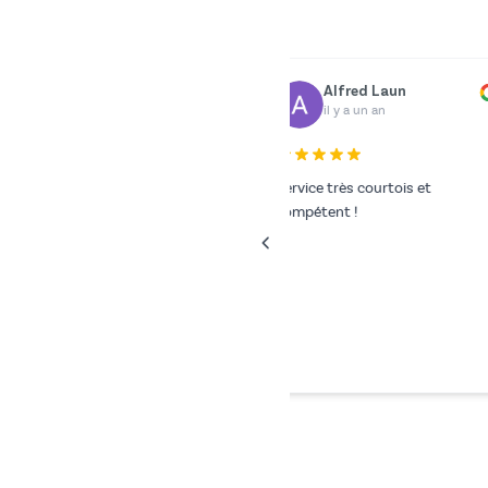
Dr. Rainer Zimmermann
Yilmazer Yilmaz
il y a un an
il y a un an
Tout s'est parfaitement déroulé.