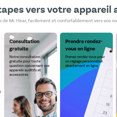
tapes vers votre appareil a
 de Mr. Hear, facilement et confortablement vers vos no
Consultation
Prendre rendez-
gratuite
vous en ligne
Notre consultation
Prenez rendez-vous pour
gratuite pour toute
un réglage personnalisé
question concernant vos
directement en ligne.
appareils auditifs et
accessoires.