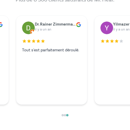
er
Marie Berger
G
il y a un an
il
Le service était exceptionnel et je
Malheur
n'aurais pas pu espérer mieux.
a cessé d
L'expert lors de l'appel vidéo était
dû payer
particulièrement aimable et
à mon aco
compétent.
des reche
suis tomb
moins ch
Mehr les