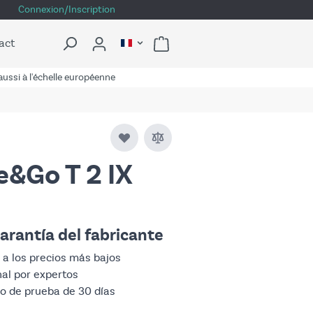
Connexion/Inscription
act
ussi à l'échelle européenne
e&Go T 2 IX
arantía del fabricante
 a los precios más bajos
nal por expertos
do de prueba de 30 días