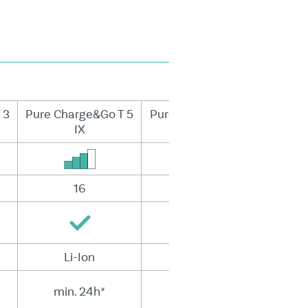
 3
Pure Charge&Go T 5
Pure Charge&Go T 7
IX
IX
16
20
Li-Ion
Li-Ion
min. 24h*
min. 24h*