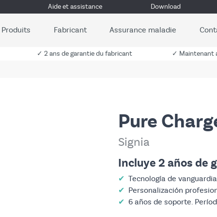
Aide et assistance
Download
Produits
Fabricant
Assurance maladie
Cont
✓ 2 ans de garantie du fabricant
✓ Maintenant a
Pure Charg
Signia
Incluye 2 años de g
✔
Tecnología de vanguardia
✔
Personalización profesio
✔
6 años de soporte. Perío