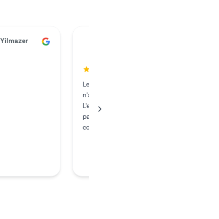
ünter Kunze
 y a un an
eusement, mon chargeur
e fonctionner et j'aurais
 une somme exorbitante
usticien. J'ai donc fait
rches sur Internet et je
é sur Mr. Hear. J'ai payé
er que ce que…
en