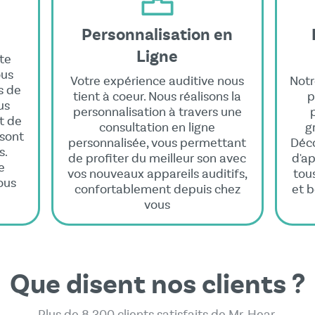
Personnalisation en
Ligne
te
ous
Votre expérience auditive nous
Notr
s de
tient à coeur. Nous réalisons la
p
us
personnalisation à travers une
t de
consultation en ligne
g
 sont
personnalisée, vous permettant
Déco
s.
de profiter du meilleur son avec
d'ap
e
vos nouveaux appareils auditifs,
tou
ous
confortablement depuis chez
et b
vous
Que disent nos clients ?
Plus de 8 300 clients satisfaits de Mr. Hear.