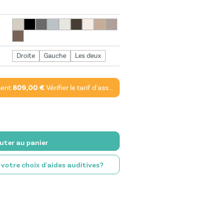
Droite
Gauche
Les deux
ment
809,00 €
Vérifier le tarif d'assurance*
uter au panier
e votre choix d'aides auditives?