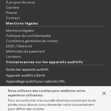
À propos de nous
Carrière
Presse
Contact
Mentions légales
Mentions légales
Politique de confidentialité
Conditions générales de ventes
DEEE / ElektroG
Méthodes de paiement
Livraison
Connaissances sur les appareils auditifs
Guide des appareils auditifs
Appareils auditifs à Berlin
Appareillage auditif pour cabinets ORL
Assurance & remboursement
Nous utilisons des cookies pour améliorer votre
Appareils auditifs sans rendez-vous
expérience utilisateur.
Essayer à domicile
Pour se conformer à la nouvelle directive concernant la vie
privée, nous devons vous demander votre consentement
En ligne vs. audioprothésiste
pour définir des cookies.