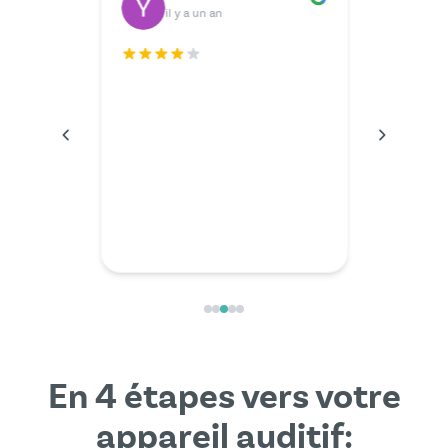
il y a un an
il
déroulé.
Le servic
n'aurais 
L'expert 
particul
compéte
En 4 étapes vers votre
appareil auditif: