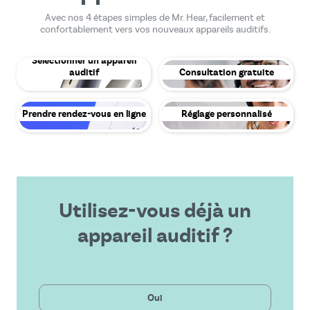
Avec nos 4 étapes simples de Mr. Hear, facilement et
confortablement vers vos nouveaux appareils auditifs.
Sélectionner un appareil
auditif
Consultation gratuite
Prendre rendez-vous en ligne
Réglage personnalisé
Utilisez-vous déjà un
appareil auditif ?
Privé
Oui