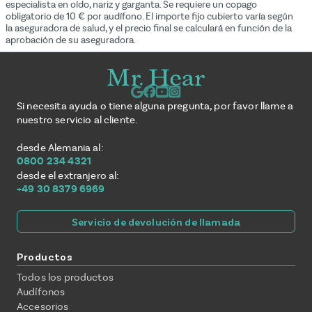
especialista en oído, nariz y garganta. Se requiere un copago
obligatorio de 10 € por audífono. El importe fijo cubierto varía según
la aseguradora de salud, y el precio final se calculará en función de la
aprobación de su aseguradora.
Si necesita ayuda o tiene alguna pregunta, por favor llame a
nuestro servicio al cliente.
desde Alemania al:
0800 234 4321
desde el extranjero al:
+49 30 8379 6969
Servicio de devolución de llamada
Productos
Todos los productos
Audífonos
Accesorios