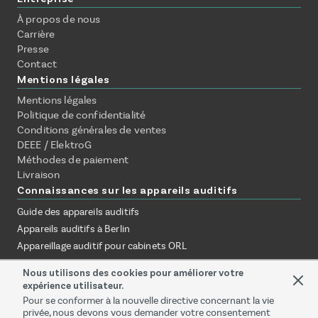
À propos de nous
Carrière
Presse
Contact
Mentions légales
Mentions légales
Politique de confidentialité
Conditions générales de ventes
DEEE / ElektroG
Méthodes de paiement
Livraison
Connaissances sur les appareils auditifs
Guide des appareils auditifs
Appareils auditifs à Berlin
Appareillage auditif pour cabinets ORL
Assurance & remboursement
Nous utilisons des cookies pour améliorer votre
Appareils auditifs sans rendez-vous
expérience utilisateur.
Essayer à domicile
Pour se conformer à la nouvelle directive concernant la vie
privée, nous devons vous demander votre consentement
En ligne vs. audioprothésiste