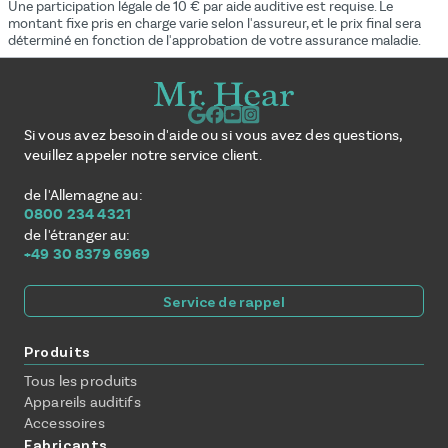
Une participation légale de 10 € par aide auditive est requise. Le
montant fixe pris en charge varie selon l'assureur, et le prix final sera
déterminé en fonction de l'approbation de votre assurance maladie.
Si vous avez besoin d'aide ou si vous avez des questions,
veuillez appeler notre service client.
de l'Allemagne au:
0800 234 4321
de l'étranger au:
+49 30 8379 6969
Service de rappel
Produits
Tous les produits
Appareils auditifs
Accessoires
Fabricants