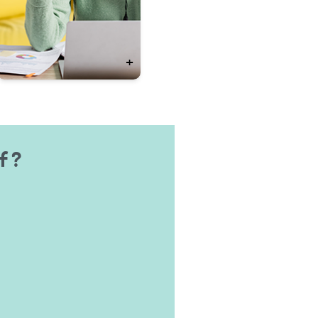
+
f ?