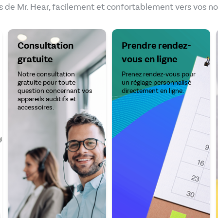
 de Mr. Hear, facilement et confortablement vers vos no
Consultation
Prendre rendez-
gratuite
vous en ligne
Notre consultation
Prenez rendez-vous pour
gratuite pour toute
un réglage personnalisé
question concernant vos
directement en ligne.
appareils auditifs et
accessoires.