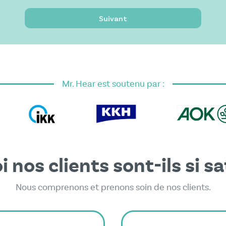
Suivant
J’ai lu et j’accepte les
conditions
générales
.
Mr. Hear est soutenu par :
Ce formulaire est protégé par reCAPTCHA - la
Politique
de confidentialité de Google
et les
Conditions
d'utilisation
s'appliquent.
 nos clients sont-ils si sa
Nous comprenons et prenons soin de nos clients.