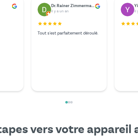
er
Marie Berger
G
il y a un an
il
Le service était exceptionnel et je
Malheur
n'aurais pas pu espérer mieux.
a cessé d
L'expert lors de l'appel vidéo était
dû payer
particulièrement aimable et
à mon aco
compétent.
des reche
suis tomb
moins ch
Mehr les
tapes vers votre appareil a