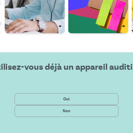
+
+
ilisez-vous déjà un appareil auditi
Dernière technologie
Privé
Oui
Solution abordable
Public
Non
Service exceptionnel