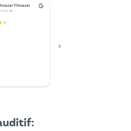
ünter Kunze
 y a un an
eusement, mon chargeur
e fonctionner et j'aurais
 une somme exorbitante
usticien. J'ai donc fait
rches sur Internet et je
é sur Mr. Hear. J'ai payé
er que ce que…
en
uditif: