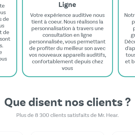
Ligne
te
ous
Votre expérience auditive nous
Notr
s de
tient à coeur. Nous réalisons la
p
us
personnalisation à travers une
t de
consultation en ligne
g
 sont
personnalisée, vous permettant
Déco
s.
de profiter du meilleur son avec
d'ap
e
vos nouveaux appareils auditifs,
tou
ous
confortablement depuis chez
et b
vous
Que disent nos clients ?
Plus de 8 300 clients satisfaits de Mr. Hear.