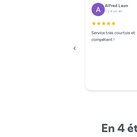
Dr. Rainer Zimmermann
Yilmazer Yilmaz
il y a un an
il y a un an
Tout s'est parfaitement déroulé.
En 4 é