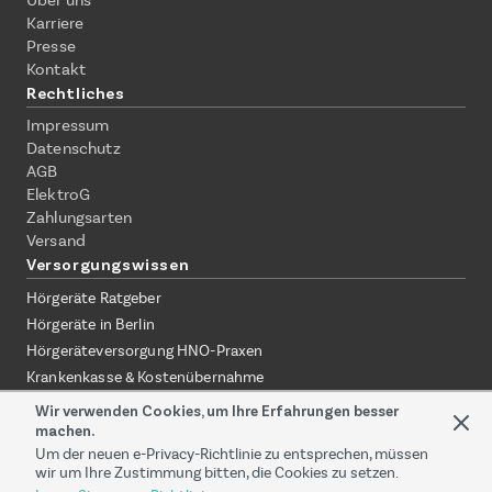
Über uns
Karriere
Presse
Kontakt
Rechtliches
Impressum
Datenschutz
AGB
ElektroG
Zahlungsarten
Versand
Versorgungswissen
Hörgeräte Ratgeber
Hörgeräte in Berlin
Hörgeräteversorgung HNO-Praxen
Krankenkasse & Kostenübernahme
Hörgeräte ohne Termin erklärt
Wir verwenden Cookies, um Ihre Erfahrungen besser
Hörgeräte zuhause testen
machen.
Um der neuen e-Privacy-Richtlinie zu entsprechen, müssen
Online-Akustiker vs. Fachgeschäft
wir um Ihre Zustimmung bitten, die Cookies zu setzen.
Versorgung über HNO-Praxis