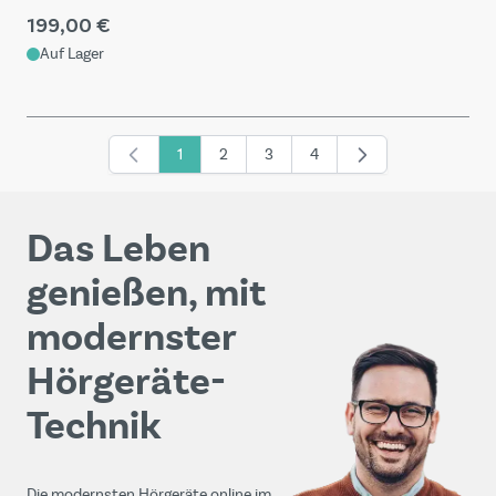
199,00 €
Auf Lager
1
2
3
4
Sie lesen gerade die Seite
Seite
Seite
Seite
Das Leben
genießen, mit
modernster
Hörgeräte-
Technik
Die modernsten Hörgeräte online im