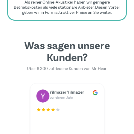
Als reiner Online-Akustiker haben wir geringere
Betriebskosten als viele stationäre Anbieter. Diesen Vorteil
geben wir in Form attraktiver Preise an Sie weiter.
Was sagen unsere
Kunden?
Über 8.300 zufriedene Kunden von Mr. Hear.
Dr. Rainer Zimmermann
Yilmazer Yilmazer
M
vor einem Jahr
v
Der Serv
ich hätt
wünschen