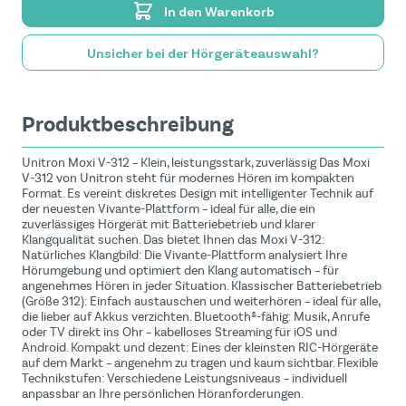
In den Warenkorb
Unsicher bei der Hörgeräteauswahl?
Produktbeschreibung
Unitron Moxi V-312 – Klein, leistungsstark, zuverlässig Das Moxi
V-312 von Unitron steht für modernes Hören im kompakten
Format. Es vereint diskretes Design mit intelligenter Technik auf
der neuesten Vivante-Plattform – ideal für alle, die ein
zuverlässiges Hörgerät mit Batteriebetrieb und klarer
Klangqualität suchen. Das bietet Ihnen das Moxi V-312:
Natürliches Klangbild: Die Vivante-Plattform analysiert Ihre
Hörumgebung und optimiert den Klang automatisch – für
angenehmes Hören in jeder Situation. Klassischer Batteriebetrieb
(Größe 312): Einfach austauschen und weiterhören – ideal für alle,
die lieber auf Akkus verzichten. Bluetooth®-fähig: Musik, Anrufe
oder TV direkt ins Ohr – kabelloses Streaming für iOS und
Android. Kompakt und dezent: Eines der kleinsten RIC-Hörgeräte
auf dem Markt – angenehm zu tragen und kaum sichtbar. Flexible
Technikstufen: Verschiedene Leistungsniveaus – individuell
anpassbar an Ihre persönlichen Höranforderungen.