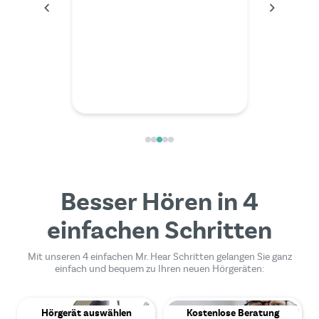
im Video
außerord
kompete
Besser Hören in 4
einfachen Schritten
Mit unseren 4 einfachen Mr. Hear Schritten gelangen Sie ganz
einfach und bequem zu Ihren neuen Hörgeräten:
Hörgerät auswählen
Kostenlose Beratung