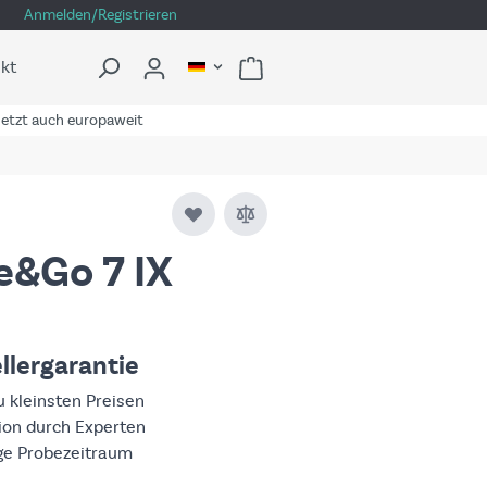
Anmelden/Registrieren
kt
etzt auch europaweit
e&Go 7 IX
ellergarantie
 kleinsten Preisen
tion durch Experten
ge Probezeitraum