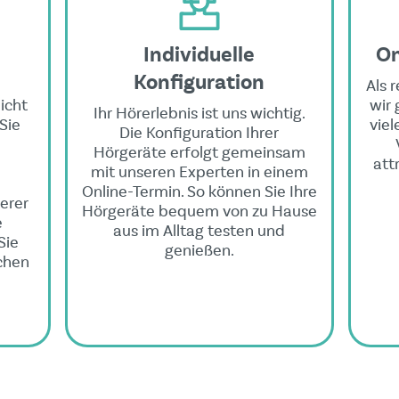
Individuelle
On
Konfiguration
Als 
icht
wir 
Ihr Hörerlebnis ist uns wichtig.
Sie
viel
Die Konfiguration Ihrer
Hörgeräte erfolgt gemeinsam
att
mit unseren Experten in einem
Online-Termin. So können Sie Ihre
erer
Hörgeräte bequem von zu Hause
e
aus im Alltag testen und
Sie
genießen.
ichen