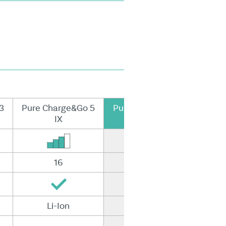
3
Pure Charge&Go 5
Pure Charge&Go 7
IX
IX
16
20
Li-Ion
Li-Ion