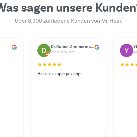
Was sagen unsere Kunden
Über 8.300 zufriedene Kunden von Mr. Hear.
er
Marie Berger
G
vor einem Jahr
vo
Der Service war hervorragend
Leider g
und ich hätte mir nichts
kaputt, 
Besseres wünschen können. Der
Akustike
Experte im Videoanruf war
müssen. 
außerordentlich freundlich und
ich im In
kompetent.
Hear. Do
bezahlen
verlangt 
Mehr les