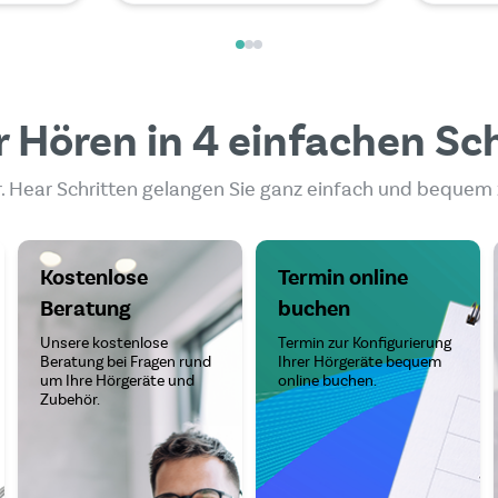
 Hören in 4 einfachen Sc
. Hear Schritten gelangen Sie ganz einfach und bequem
Kostenlose
Termin online
Beratung
buchen
Unsere kostenlose
Termin zur Konfigurierung
Beratung bei Fragen rund
Ihrer Hörgeräte bequem
um Ihre Hörgeräte und
online buchen.
Zubehör.