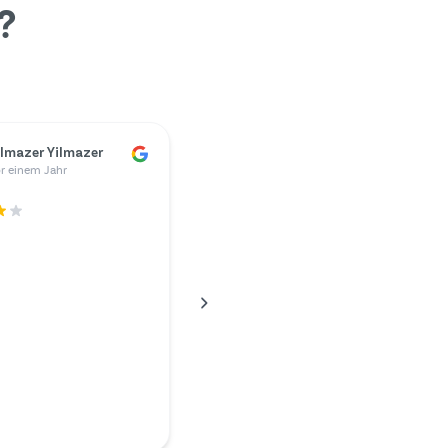
?
ünter Kunze
r einem Jahr
ing mein Ladegerät
und ich hätte meinem
r eine Menge Geld zahlen
Deshalb recherchierte
ternet und stieß auf Mr.
rt musste ich weniger
 als mein Akustiker
…
en