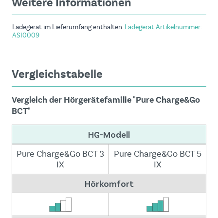
Weitere Informationen
Ladegerät im Lieferumfang enthalten.
Ladegerät Artikelnummer:
ASI0009
Vergleichstabelle
Vergleich der Hörgerätefamilie "Pure Charge&Go
BCT"
HG-Modell
Pure Charge&Go BCT 3
Pure Charge&Go BCT 5
P
IX
IX
Hörkomfort