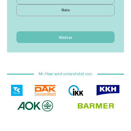
Gesetzlich
Nein
Neueste Technologie
Bezahlbare Lösung
Hervorragender Service
Weiter
Ich habe die
Allgemeinen Geschäftsbedingungen
gelesen und akzeptiere sie.
Mr. Hear wird unterstützt von:
Dieses Formular ist durch reCAPTCHA geschützt - es
gelten die
Google Datenschutzrichtlinie
und
Nutzungsbedingungen
.