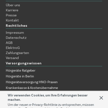
Über uns
Karriere
Presse
Kontakt
Rechtliches
Impressum
Datenschutz
AGB
ElektroG
Zahlungsarten
Versand
Versorgungswissen
Hörgeräte Ratgeber
Hörgeräte in Berlin
Hörgeräteversorgung HNO-Praxen
Krankenkasse & Kostenübernahme
Hörgeräte ohne Termin erklärt
Wir verwenden Cookies, um Ihre Erfahrungen besser
Hörgeräte zuhause testen
machen.
Um der neuen e-Privacy-Richtlinie zu entsprechen, müssen
Online-Akustiker vs. Fachgeschäft