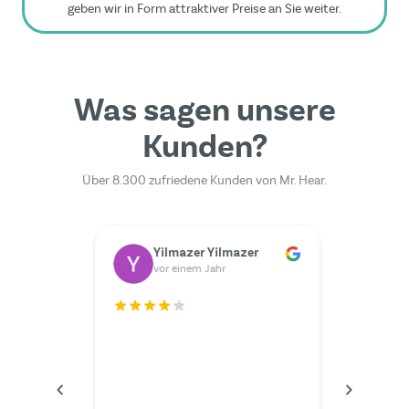
geben wir in Form attraktiver Preise an Sie weiter.
Was sagen unsere
Kunden?
Über 8.300 zufriedene Kunden von Mr. Hear.
Dr. Rainer Zimmermann
Yilmazer Yilmazer
M
vor einem Jahr
v
Der Serv
ich hätt
wünschen
im Video