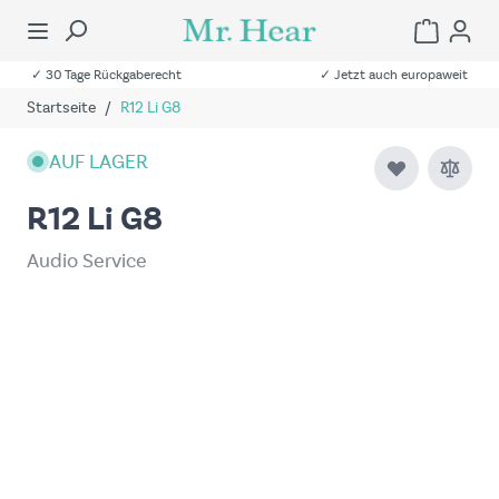
✓ 30 Tage Rückgaberecht
✓ Jetzt auch europaweit
Startseite
/
R12 Li G8
AUF LAGER
R12 Li G8
Audio Service