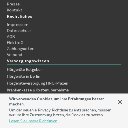
Presse
Kontakt
Rechtliches
Impressum
Datenschutz
AGB
ElektroG
Zahlungsarten
Versand
Versorgungswissen
Hörgeräte Ratgeber
Hörgeräte in Berlin
Hörgeräteversorgung HNO-Praxen
Krankenkasse & Kostenübernahme
Hörgeräte ohne Termin erklärt
Wir verwenden Cookies, um Ihre Erfahrungen besser
Hörgeräte zuhause testen
machen.
Um der neuen e-Privacy-Richtlinie zu entsprechen, müssen
Online-Akustiker vs. Fachgeschäft
wir um Ihre Zustimmung bitten, die Cookies zu setzen.
Versorgung über HNO-Praxis
Lesen Sie unsere Richtlinien