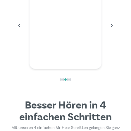
Der Serv
ich hätt
wünschen
im Video
außerord
kompete
Besser Hören in 4
einfachen Schritten
Mit unseren 4 einfachen Mr. Hear Schritten gelangen Sie ganz