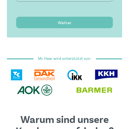
Bezahlbare Lösung
Hervorragender Service
Weiter
Ich habe die
Allgemeinen Geschäftsbedingungen
gelesen und akzeptiere sie.
Mr. Hear wird unterstützt von:
Dieses Formular ist durch reCAPTCHA geschützt - es
gelten die
Google Datenschutzrichtlinie
und
Nutzungsbedingungen
.
Warum sind unsere