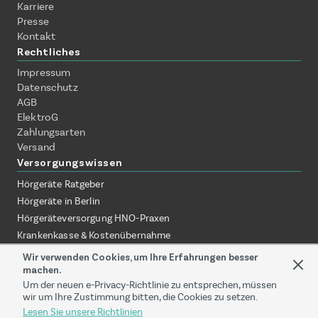
Karriere
Presse
Kontakt
Rechtliches
Impressum
Datenschutz
AGB
ElektroG
Zahlungsarten
Versand
Versorgungswissen
Hörgeräte Ratgeber
Hörgeräte in Berlin
Hörgeräteversorgung HNO-Praxen
Krankenkasse & Kostenübernahme
Hörgeräte ohne Termin erklärt
Wir verwenden Cookies, um Ihre Erfahrungen besser
machen.
Hörgeräte zuhause testen
Um der neuen e-Privacy-Richtlinie zu entsprechen, müssen
Online-Akustiker vs. Fachgeschäft
wir um Ihre Zustimmung bitten, die Cookies zu setzen.
Versorgung über HNO-Praxis
Lesen Sie unsere Richtlinien