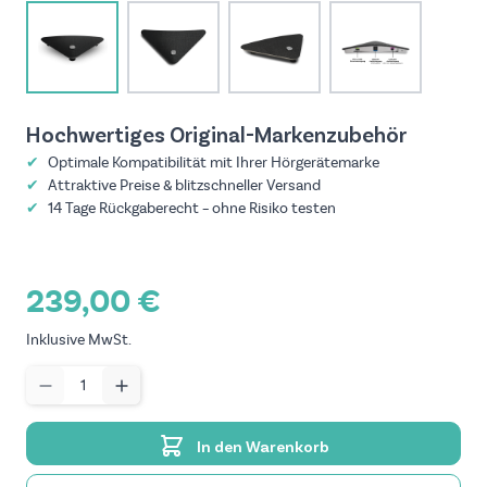
View larger image
View larger image
View larger image
View larger imag
Hochwertiges Original-Marken­zubehör
✔
Optimale Kompatibilität mit Ihrer Hörgeräte­marke
✔
Attraktive Preise & blitzschneller Versand
✔
14 Tage Rückgaberecht – ohne Risiko testen
239,00 €
Inklusive MwSt.
Menge
In den Warenkorb