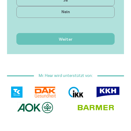
Ja
Gesetzlich
Nein
Neueste Technologie
Bezahlbare Lösung
Hervorragender Service
Weiter
Ich habe die
Allgemeinen Geschäftsbedingungen
gelesen und akzeptiere sie.
Mr. Hear wird unterstützt von:
Dieses Formular ist durch reCAPTCHA geschützt - es
gelten die
Google Datenschutzrichtlinie
und
Nutzungsbedingungen
.