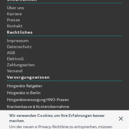
Über uns
Karriere
Presse
Kontakt
Rechtliches
Impressum
Datenschutz
AGB
ElektroG
Zahlungsarten
Versand
Versorgungswissen
Hörgeräte Ratgeber
Hörgeräte in Berlin
Hörgeräteversorgung HNO-Praxen
Krankenkasse & Kostenübernahme
Hörgeräte ohne Termin erklärt
Wir verwenden Cookies, um Ihre Erfahrungen besser
Hörgeräte zuhause testen
machen.
Um der neuen e-Privacy-Richtlinie zu entsprechen, müssen
Online-Akustiker vs. Fachgeschäft