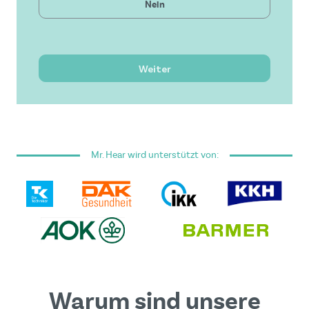
Nein
Neueste Technologie
Bezahlbare Lösung
Hervorragender Service
Weiter
Ich habe die
Allgemeinen Geschäftsbedingungen
gelesen und akzeptiere sie.
Mr. Hear wird unterstützt von:
Dieses Formular ist durch reCAPTCHA geschützt - es
gelten die
Google Datenschutzrichtlinie
und
Nutzungsbedingungen
.
Warum sind unsere