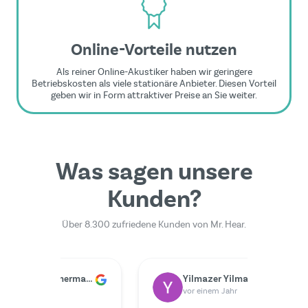
Online-Vorteile nutzen
Als reiner Online-Akustiker haben wir geringere
Betriebskosten als viele stationäre Anbieter. Diesen Vorteil
geben wir in Form attraktiver Preise an Sie weiter.
Was sagen unsere
Kunden?
Über 8.300 zufriedene Kunden von Mr. Hear.
Dr. Rainer Zimmermann
Yilmazer Yilmazer
M
vor einem Jahr
v