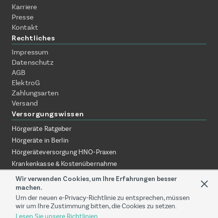
Karriere
Presse
Kontakt
Rechtliches
Impressum
Datenschutz
AGB
ElektroG
Zahlungsarten
Versand
Versorgungswissen
Hörgeräte Ratgeber
Hörgeräte in Berlin
Hörgeräteversorgung HNO-Praxen
Krankenkasse & Kostenübernahme
Hörgeräte ohne Termin erklärt
Wir verwenden Cookies, um Ihre Erfahrungen besser
Hörgeräte zuhause testen
machen.
Um der neuen e-Privacy-Richtlinie zu entsprechen, müssen
Online-Akustiker vs. Fachgeschäft
wir um Ihre Zustimmung bitten, die Cookies zu setzen.
Versorgung über HNO-Praxis
Lesen Sie unsere Richtlinien