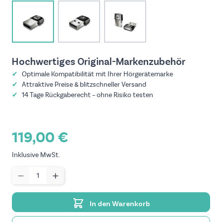
View larger image
View larger image
View larger image
Hochwertiges Original-Marken­zubehör
✔
Optimale Kompatibilität mit Ihrer Hörgeräte­marke
✔
Attraktive Preise & blitzschneller Versand
✔
14 Tage Rückgaberecht – ohne Risiko testen
119,00 €
Inklusive MwSt.
Menge
In den Warenkorb