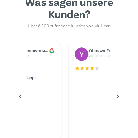
Was sagen unsere
Kunden?
Über 8.300 zufriedene Kunden von Mr. Hear.
Dr. Rainer Zimmermann
Yilmazer Yilmazer
M
vor einem Jahr
v
Der Serv
ich hätt
wünschen
im Video
außerord
kompete