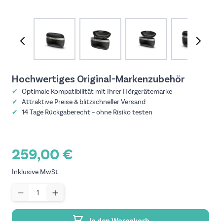
View larger image
View larger image
View larger image
View larger image
View larg
Hochwertiges Original-Marken­zubehör
✔
Optimale Kompatibilität mit Ihrer Hörgeräte­marke
✔
Attraktive Preise & blitzschneller Versand
✔
14 Tage Rückgaberecht – ohne Risiko testen
259,00 €
Inklusive MwSt.
Menge
In den Warenkorb