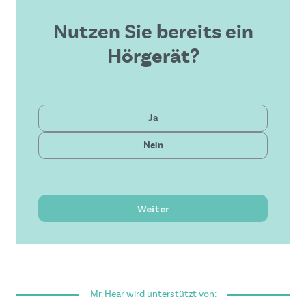
Nutzen Sie bereits ein
Hörgerät?
Privat
Ja
Gesetzlich
Nein
Neueste Technologie
Bezahlbare Lösung
Hervorragender Service
Weiter
Ich habe die
Allgemeinen Geschäftsbedingungen
gelesen und akzeptiere sie.
Mr. Hear wird unterstützt von: