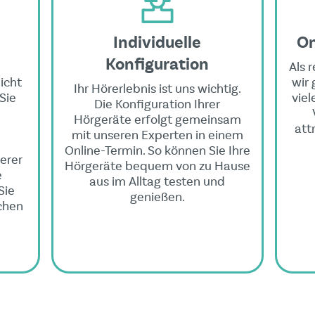
Individuelle
On
Konfiguration
Als 
icht
wir 
Ihr Hörerlebnis ist uns wichtig.
Sie
viel
Die Konfiguration Ihrer
Hörgeräte erfolgt gemeinsam
att
mit unseren Experten in einem
Online-Termin. So können Sie Ihre
erer
Hörgeräte bequem von zu Hause
e
aus im Alltag testen und
Sie
genießen.
ichen