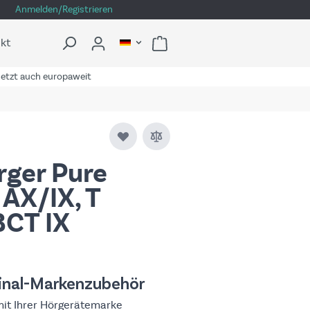
Anmelden/Registrieren
kt
etzt auch europaweit
rger Pure
AX/IX, T
BCT IX
inal-Marken­zubehör
mit Ihrer Hörgeräte­marke