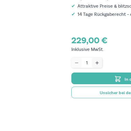
✔
Attraktive Preise & blitz
✔
14 Tage Rückgaberecht – 
229,00 €
Inklusive MwSt.
Menge
In
Unsicher bei d