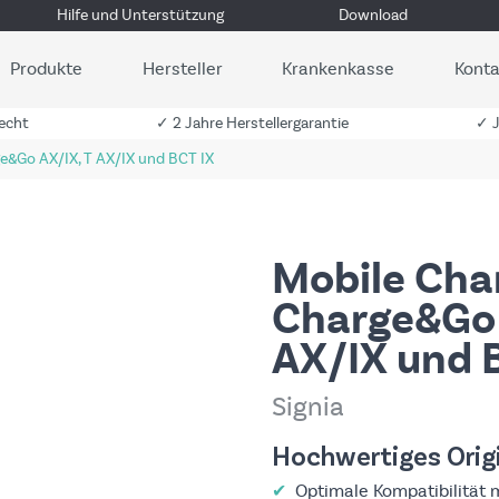
Hilfe und Unterstützung
Download
Produkte
Hersteller
Krankenkasse
Konta
echt
✓ 2 Jahre Herstellergarantie
✓ J
e&Go AX/IX, T AX/IX und BCT IX
Mobile Cha
Charge&Go 
AX/IX und 
Signia
Hochwertiges Orig
✔
Optimale Kompatibilität 