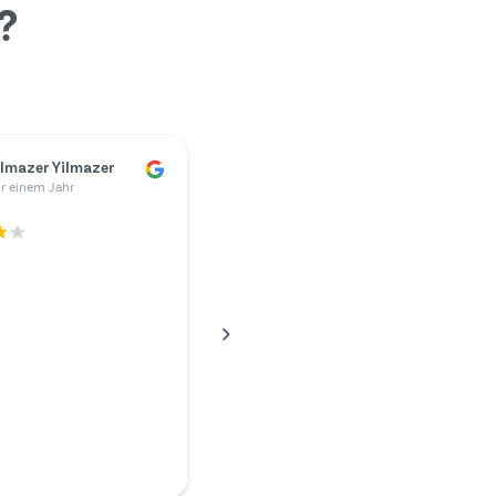
?
ünter Kunze
r einem Jahr
ing mein Ladegerät
und ich hätte meinem
r eine Menge Geld zahlen
Deshalb recherchierte
ternet und stieß auf Mr.
rt musste ich weniger
 als mein Akustiker
…
en