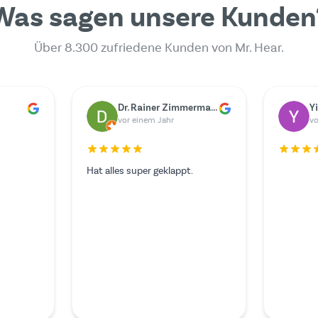
Was sagen unsere Kunden
Über 8.300 zufriedene Kunden von Mr. Hear.
er
Marie Berger
G
vor einem Jahr
vo
Der Service war hervorragend
Leider g
und ich hätte mir nichts
kaputt, 
Besseres wünschen können. Der
Akustike
Experte im Videoanruf war
müssen. 
außerordentlich freundlich und
ich im In
kompetent.
Hear. Do
bezahlen
verlangt 
Mehr les