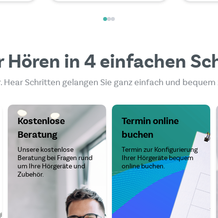
 Hören in 4 einfachen Sc
. Hear Schritten gelangen Sie ganz einfach und bequem
Kostenlose
Termin online
Beratung
buchen
Unsere kostenlose
Termin zur Konfigurierung
Beratung bei Fragen rund
Ihrer Hörgeräte bequem
um Ihre Hörgeräte und
online buchen.
Zubehör.