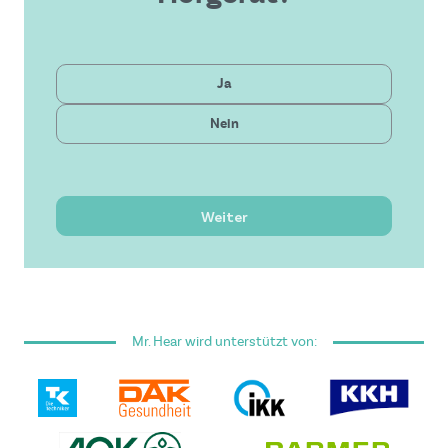
Privat
Ja
Gesetzlich
Nein
Neueste Technologie
Bezahlbare Lösung
Hervorragender Service
Weiter
Ich habe die
Allgemeinen Geschäftsbedingungen
gelesen und akzeptiere sie.
Mr. Hear wird unterstützt von:
Dieses Formular ist durch reCAPTCHA geschützt - es
gelten die
Google Datenschutzrichtlinie
und
Nutzungsbedingungen
.