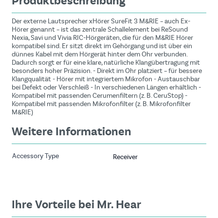
Produktbeschreibung
Der externe Lautsprecher xHörer SureFit 3 M&RIE – auch Ex-
Hörer genannt – ist das zentrale Schallelement bei ReSound
Nexia, Savi und Vivia RIC-Hörgeräten, die für den M&RIE Hörer
kompatibel sind. Er sitzt direkt im Gehörgang und ist über ein
dünnes Kabel mit dem Hörgerät hinter dem Ohr verbunden.
Dadurch sorgt er für eine klare, natürliche Klangübertragung mit
besonders hoher Präzision. - Direkt im Ohr platziert – für bessere
Klangqualität - Hörer mit integriertem Mikrofon - Austauschbar
bei Defekt oder Verschleiß - In verschiedenen Längen erhältlich -
Kompatibel mit passenden Cerumenfiltern (z. B. CeruStop) -
Kompatibel mit passenden Mikrofonfilter (z. B. Mikrofonfilter
M&RIE)
Weitere Informationen
Accessory Type
Receiver
Ihre Vorteile bei Mr. Hear