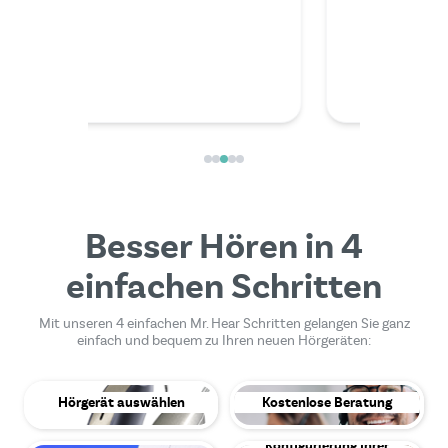
außerord
kompete
Besser Hören in 4
einfachen Schritten
Mit unseren 4 einfachen Mr. Hear Schritten gelangen Sie ganz
einfach und bequem zu Ihren neuen Hörgeräten:
Hörgerät auswählen
Kostenlose Beratung
Konfigurierung Ihrer