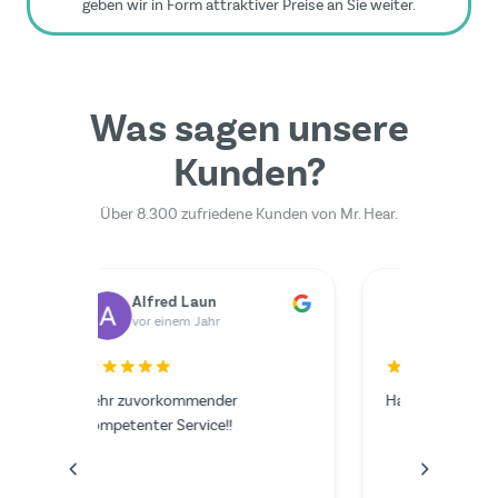
geben wir in Form attraktiver Preise an Sie weiter.
Was sagen unsere
Kunden?
Über 8.300 zufriedene Kunden von Mr. Hear.
Dr. Rainer Zimmermann
Yilmazer Yilmazer
M
vor einem Jahr
v
Der Serv
ich hätt
wünschen
im Video